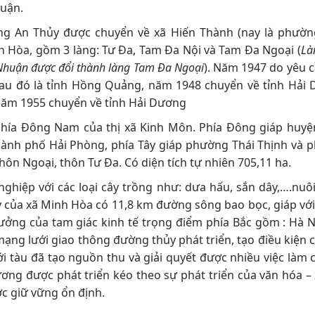
huận.
ng An Thủy được chuyển về xã Hiến Thành (nay là phườn
h Hòa, gồm 3 làng: Tư Đa, Tam Đa Nội và Tam Đa Ngoại (
Là
 Nhuận được đổi thành làng Tam Đa Ngoại
). Năm 1947 do yêu 
au đó là tỉnh Hồng Quảng, năm 1948 chuyển về tỉnh Hải 
 năm 1955 chuyển về tỉnh Hải Dương
ở phía Đông Nam của thị xã Kinh Môn. Phía Đông giáp huy
ành phố Hải Phòng, phía Tây giáp phường Thái Thịnh và 
hôn Ngoại, thôn Tư Đa. Có diện tích tự nhiên 705,11 ha.
ghiệp với các loại cây trồng như: dưa hấu, sắn dây,….nuô
a lý của xã Minh Hòa có 11,8 km đường sông bao bọc, giáp vớ
ưởng của tam giác kinh tế trọng điểm phía Bắc gồm : Hà N
ng lưới giao thông đường thủy phát triển, tạo điều kiện 
 tàu đã tạo nguồn thu và giải quyết được nhiều việc làm 
ơng được phát triển kéo theo sự phát triển của văn hóa – 
ợc giữ vững ổn định.