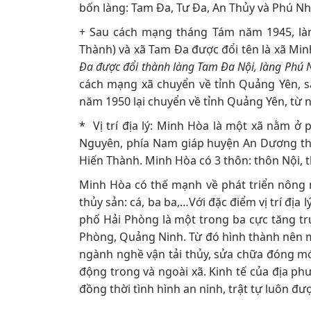
bốn làng: Tam Đa, Tư Đa, An Thủy và Phú N
+ Sau cách mạng tháng Tám năm 1945, là
Thành) và xã Tam Đa được đổi tên là xã Min
Đa được đổi thành làng Tam Đa Nội, làng Phú
cách mạng xã chuyển về tỉnh Quảng Yên, s
năm 1950 lại chuyển về tỉnh Quảng Yên, từ
* Vị trí địa lý: Minh Hòa là một xã nằm 
Nguyên, phía Nam giáp huyện An Dương th
Hiến Thành. Minh Hòa có 3 thôn: thôn Nội, t
Minh Hòa có thế mạnh về phát triển nông n
thủy sản: cá, ba ba,…Với đặc điểm vị trí đị
phố Hải Phòng là một trong ba cực tăng tr
Phòng, Quảng Ninh. Từ đó hình thành nên mạ
ngành nghề vận tải thủy, sửa chữa đóng mới
động trong và ngoài xã. Kinh tế của địa phư
đồng thời tình hình an ninh, trật tự luôn đư