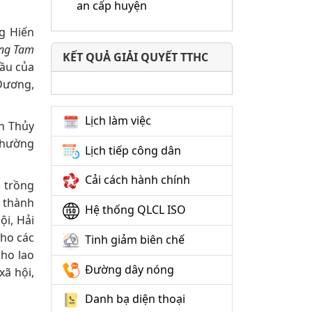
an cấp huyện
g Hiến
ng Tam
KẾT QUẢ GIẢI QUYẾT TTHC
cầu của
Dương,
Lịch làm việc
ện Thủy
phường
Lịch tiếp công dân
Cải cách hành chính
i trồng
i thành
Hệ thống QLCL ISO
ội, Hải
cho các
Tinh giảm biên chế
cho lao
Đường dây nóng
xã hội,
Danh bạ diện thoại