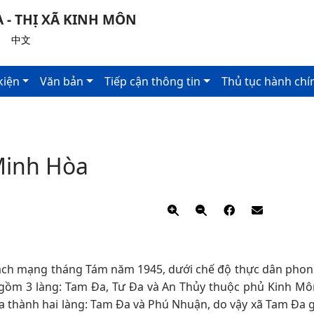
 - THỊ XÃ KINH MÔN
|
中文
kiện
Văn bản
Tiếp cận thông tin
Thủ tục hành chí
 Minh Hòa
 cách mạng tháng Tám năm 1945, dưới chế độ thực dân phon
 gồm 3 làng: Tam Đa, Tư Đa và An Thủy thuộc phủ Kinh Mô
a thành hai làng: Tam Đa và Phú Nhuận, do vậy xã Tam Đa